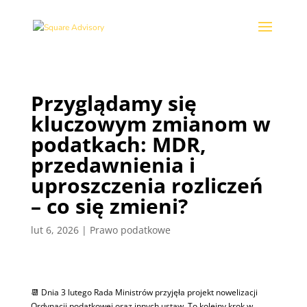
Przyglądamy się
kluczowym zmianom w
podatkach: MDR,
przedawnienia i
uproszczenia rozliczeń
– co się zmieni?
lut 6, 2026
|
Prawo podatkowe
📆 Dnia 3 lutego Rada Ministrów przyjęła projekt nowelizacji
Ordynacji podatkowej oraz innych ustaw. To kolejny krok w