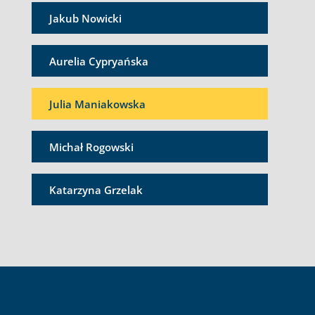
Jakub Nowicki
Aurelia Cypryańska
Julia Maniakowska
Michał Rogowski
Katarzyna Grzelak