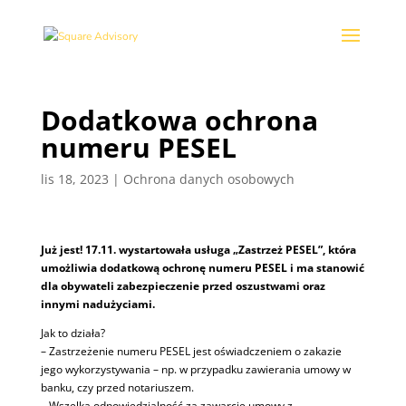
Dodatkowa ochrona
numeru PESEL
lis 18, 2023
|
Ochrona danych osobowych
Już jest! 17.11. wystartowała usługa „Zastrzeż PESEL”, która
umożliwia dodatkową ochronę numeru PESEL i ma stanowić
dla obywateli zabezpieczenie przed oszustwami oraz
innymi nadużyciami.
Jak to działa?
– Zastrzeżenie numeru PESEL jest oświadczeniem o zakazie
jego wykorzystywania – np. w przypadku zawierania umowy w
banku, czy przed notariuszem.
– Wszelka odpowiedzialność za zawarcie umowy z